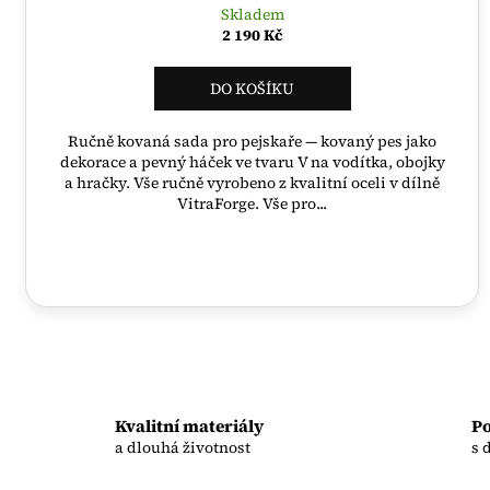
Skladem
2 190 Kč
DO KOŠÍKU
Ručně kovaná sada pro pejskaře — kovaný pes jako
dekorace a pevný háček ve tvaru V na vodítka, obojky
a hračky. Vše ručně vyrobeno z kvalitní oceli v dílně
VitraForge. Vše pro...
Kvalitní materiály
Po
a dlouhá životnost
s 