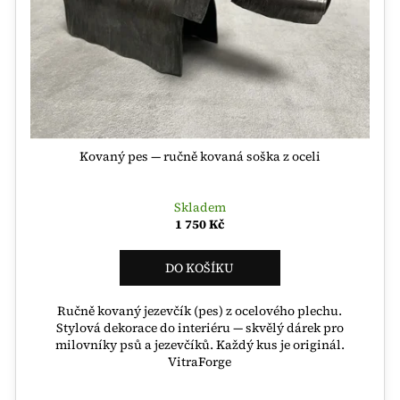
Kovaný pes — ručně kovaná soška z oceli
Skladem
1 750 Kč
DO KOŠÍKU
Ručně kovaný jezevčík (pes) z ocelového plechu.
Stylová dekorace do interiéru — skvělý dárek pro
milovníky psů a jezevčíků. Každý kus je originál.
VitraForge