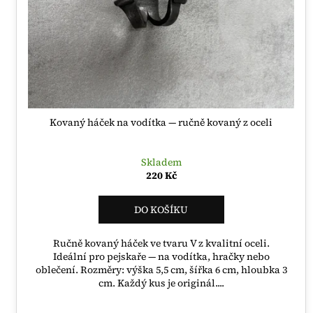
r
ů
o
d
u
k
t
ů
Kovaný háček na vodítka — ručně kovaný z oceli
Skladem
220 Kč
DO KOŠÍKU
Ručně kovaný háček ve tvaru V z kvalitní oceli.
Ideální pro pejskaře — na vodítka, hračky nebo
oblečení. Rozměry: výška 5,5 cm, šířka 6 cm, hloubka 3
cm. Každý kus je originál....