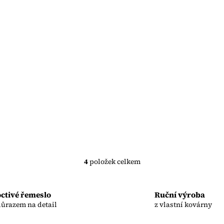
4
položek celkem
O
v
l
ctivé řemeslo
Ruční výroba
á
důrazem na detail
z vlastní kovárny
d
a