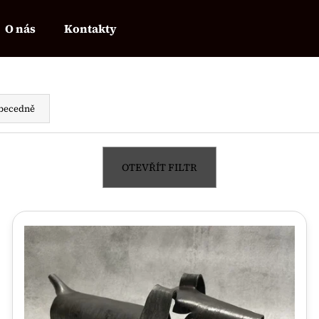
O nás
Kontakty
Co potřebujete najít?
becedně
HLEDAT
OTEVŘÍT FILTR
Doporučujeme