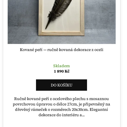
Kované peří — ručně kovaná dekorace z oceli
Skladem
1 890 Kč
DO KOŠÍKU
Ručně kované peří z ocelového plechu s mosaznou
povrchovou úpravou o délce 27cm, je připevněný na
dřevěný rámeček o rozměrech 20x30cm. Elegantní
dekorace do interiéru a...