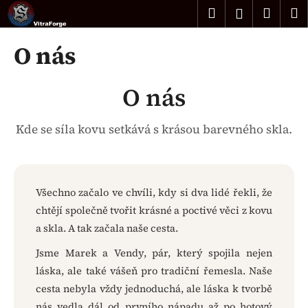
K
Přejít
Hledat
Náku
M
Přihlášen
na
o
obsah
Zpět
Zpět
košík
š
O nás
í
C
k
O nás
o
p
o
Kde se síla kovu setkává s krásou barevného skla.
t
ř
e
Všechno začalo ve chvíli, kdy si dva lidé řekli, že
b
chtějí společně tvořit krásné a poctivé věci z kovu
u
a skla. A tak začala naše cesta.
j
e
Jsme Marek a Vendy, pár, který spojila nejen
t
láska, ale také vášeň pro tradiční řemesla. Naše
e
cesta nebyla vždy jednoduchá, ale láska k tvorbě
n
nás vedla dál od prvního nápadu až po hotový