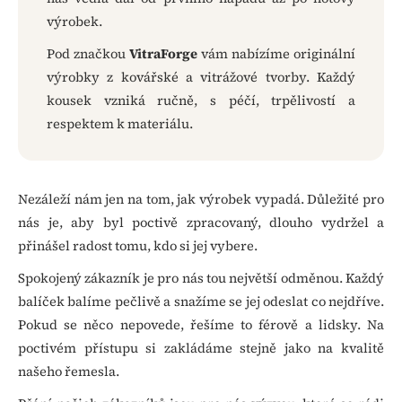
a
výrobek.
j
Pod značkou
VitraForge
vám nabízíme originální
í
výrobky z kovářské a vitrážové tvorby. Každý
t
kousek vzniká ručně, s péčí, trpělivostí a
?
respektem k materiálu.
Nezáleží nám jen na tom, jak výrobek vypadá. Důležité pro
HLEDAT
nás je, aby byl poctivě zpracovaný, dlouho vydržel a
přinášel radost tomu, kdo si jej vybere.
Spokojený zákazník je pro nás tou největší odměnou. Každý
D
balíček balíme pečlivě a snažíme se jej odeslat co nejdříve.
o
p
Pokud se něco nepovede, řešíme to férově a lidsky. Na
o
poctivém přístupu si zakládáme stejně jako na kvalitě
r
našeho řemesla.
u