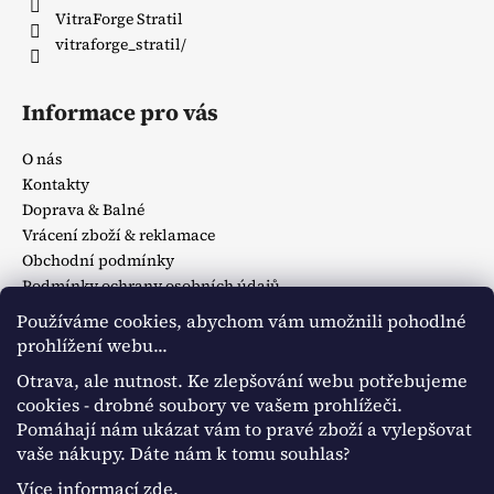
VitraForge Stratil
vitraforge_stratil/
Informace pro vás
O nás
Kontakty
Doprava & Balné
Vrácení zboží & reklamace
Obchodní podmínky
Podmínky ochrany osobních údajů
Cookies
Používáme cookies, abychom vám umožnili pohodlné
prohlížení webu...
Otrava, ale nutnost. Ke zlepšování webu potřebujeme
Instagram
cookies - drobné soubory ve vašem prohlížeči.
Pomáhají nám ukázat vám to pravé zboží a vylepšovat
vaše nákupy. Dáte nám k tomu souhlas?
Facebook
Více informací
zde
.