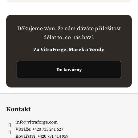
Děkujeme vám, že nám dáváte příležitost
dělat to, co nás baví.
Za VitraForge, Marek a Vendy
Do kovárny
Z
á
Kontakt
p
a
info
@
vitraforge.com
t
Vitráže: +420 733 241 627
í
Kovářství: +420 731 414 959