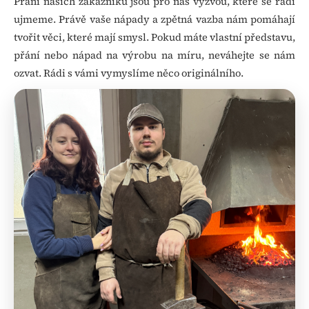
č
Přání našich zákazníků jsou pro nás výzvou, které se rádi
u
ujmeme. Právě vaše nápady a zpětná vazba nám pomáhají
j
tvořit věci, které mají smysl. Pokud máte vlastní představu,
e
přání nebo nápad na výrobu na míru, neváhejte se nám
m
ozvat. Rádi s vámi vymyslíme něco originálního.
e