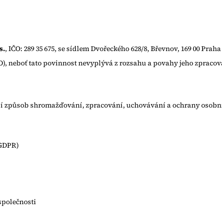
s.
, IČO: 289 35 675, se sídlem Dvořeckého 628/8, Břevnov, 169 00 Prah
, neboť tato povinnost nevyplývá z rozsahu a povahy jeho zpracov
ují způsob shromažďování, zpracování, uchovávání a ochrany osobn
(GDPR)
společnosti