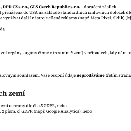
., DPD CZ s.r.o., GLS Czech Republic s.r.o.
– doručení zásilek
ýt přenášena do USA na základě standardních smluvních doložek dle
yužívat další nástroje cílené reklamy (např. Meta Pixel, Sklik). Je
nda
í orgány, orgány činné v trestním řízení) v případech, kdy nám to
ýslovným souhlasem. Vaše osobní údaje
neprodáváme
třetím straná
ích zemí
vni ochrany dle čl. 45 GDPR, nebo
. 2 písm. c) GDPR (např. Google Analytics), nebo