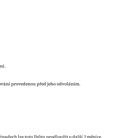
ní.
cování provedenou před jeho odvoláním.
ípadech lze tuto lhůtu prodloužit o další 2 měsíce.