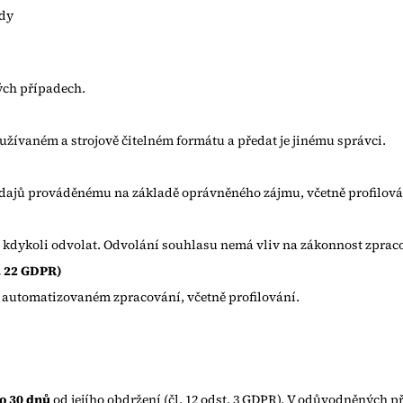
ody
ých případech.
užívaném a strojově čitelném formátu a předat je jinému správci.
údajů prováděnému na základě oprávněného zájmu, včetně profilová
j kdykoli odvolat. Odvolání souhlasu nemá vliv na zákonnost zpra
. 22 GDPR)
automatizovaném zpracování, včetně profilování.
o 30 dnů
od jejího obdržení (čl. 12 odst. 3 GDPR). V odůvodněných př