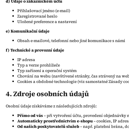
d) Údaje o zákaznickém účtu
Přihlašovací jméno (e-mail)
Zaregistrované heslo
Uložené preference a nastavení
e) Komunikační údaje
Obsah e-mailové, telefonní nebo jiné komunikace s námi
f) Technické a provozní údaje
IP adresa
Typ a verze prohlížeče
Typ zařízení a operační systém
Chování na webu (navštívené stránky, čas strávený na we
Cookies a obdobné technologie (viz samostatné Zásady co
4. Zdroje osobních údajů
Osobní údaje získáváme z následujících zdrojů:
Přímo od vás
– při vytvoření účtu, provedení objednávky
Automaticky prostřednictvím e-shopu
– cookies, IP adre
Od našich poskytovatelů služeb
– např. platební brána, do