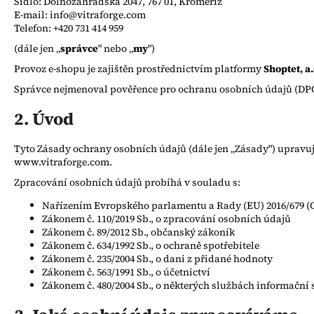
Sídlo: Dolnozahradská 2047, 767 01, Kroměříž
E-mail: info@vitraforge.com
Telefon: +420 731 414 959
(dále jen „
správce
" nebo „
my
")
Provoz e-shopu je zajištěn prostřednictvím platformy
Shoptet, a.
Správce nejmenoval pověřence pro ochranu osobních údajů (DPO)
2. Úvod
Tyto Zásady ochrany osobních údajů (dále jen „Zásady") uprav
www.vitraforge.com.
Zpracování osobních údajů probíhá v souladu s:
Nařízením Evropského parlamentu a Rady (EU) 2016/679 
Zákonem č. 110/2019 Sb., o zpracování osobních údajů
Zákonem č. 89/2012 Sb., občanský zákoník
Zákonem č. 634/1992 Sb., o ochraně spotřebitele
Zákonem č. 235/2004 Sb., o dani z přidané hodnoty
Zákonem č. 563/1991 Sb., o účetnictví
Zákonem č. 480/2004 Sb., o některých službách informační 