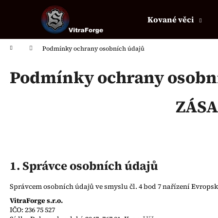
K
Přejít
na
o
Kované věci
obsah
Zpět
Zpět
š
do
do
í
Domů
Podmínky ochrany osobních údajů
k
obchodu
obchodu
Podmínky ochrany osobn
ZÁSA
1. Správce osobních údajů
Správcem osobních údajů ve smyslu čl. 4 bod 7 nařízení Evropsk
VitraForge s.r.o.
IČO: 236 75 527