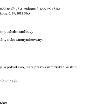
235/2004 Sb., § 31 zákona č. 563/1991 Sb.)
kona č. 89/2012 Sb.)
ení poslední smlouvy
azány nebo anonymizovány.
e, a pokud ano, máte právo k nim získat přístup.
ních údajů.
žděny