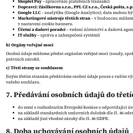
Shoptet Pay
– zpracování platebních transakcí
Dopravci: Zásilkovna s.r.o., PPL CZ s.r.o., Česká pošta, s.p
Google LLC
– analytika (Google Analytics); data mohou b
Marketingové nástroje třetích stran
– v budoucnu můžeme v
v nastavení cookie banneru.
Účetní a daňoví poradci
– vedení účetnictví a daňová age
IT služby
– správa a zabezpečení systémů
b) Orgány veřejné moci
Osobní údaje můžeme předat orgánům veřejné moci (soudy, správn
právních nároků.
c) Třetí strany se souhlasem
Jiným třetím stranám předáváme osobní údaje pouze s vaším v
vašeho souhlasu.
7. Předávání osobních údajů do třet
do zemí s rozhodnutím Evropské komise o odpovídající úro
na základě standardních smluvních doložek dle čl. 46 odst
na základě jiné vhodné záruky dle čl. 46 GDPR.
8. Doba uchovávání osobních údajů