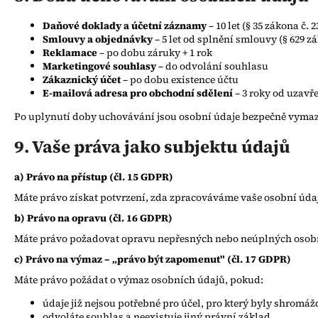
Daňové doklady a účetní záznamy
– 10 let (§ 35 zákona č. 
Smlouvy a objednávky
– 5 let od splnění smlouvy (§ 629 zá
Reklamace
– po dobu záruky + 1 rok
Marketingové souhlasy
– do odvolání souhlasu
Zákaznický účet
– po dobu existence účtu
E-mailová adresa pro obchodní sdělení
– 3 roky od uzavř
Po uplynutí doby uchovávání jsou osobní údaje bezpečně vym
9. Vaše práva jako subjektu údajů
a) Právo na přístup (čl. 15 GDPR)
Máte právo získat potvrzení, zda zpracováváme vaše osobní údaj
b) Právo na opravu (čl. 16 GDPR)
Máte právo požadovat opravu nepřesných nebo neúplných osob
c) Právo na výmaz – „právo být zapomenut" (čl. 17 GDPR)
Máte právo požádat o výmaz osobních údajů, pokud:
údaje již nejsou potřebné pro účel, pro který byly shromá
odvoláte souhlas a neexistuje jiný právní základ