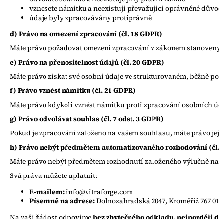
vznesete námitku a neexistují převažující oprávněné dův
údaje byly zpracovávány protiprávně
d) Právo na omezení zpracování (čl. 18 GDPR)
Máte právo požadovat omezení zpracování v zákonem stanoven
e) Právo na přenositelnost údajů (čl. 20 GDPR)
Máte právo získat své osobní údaje ve strukturovaném, běžně po
f) Právo vznést námitku (čl. 21 GDPR)
Máte právo kdykoli vznést námitku proti zpracování osobních 
g) Právo odvolávat souhlas (čl. 7 odst. 3 GDPR)
Pokud je zpracování založeno na vašem souhlasu, máte právo je
h) Právo nebýt předmětem automatizovaného rozhodování (čl
Máte právo nebýt předmětem rozhodnutí založeného výlučně na 
Svá práva můžete uplatnit:
E-mailem:
info@vitraforge.com
Písemně na adrese:
Dolnozahradská 2047, Kroměříž 767 01
Na vaši žádost odpovíme
bez zbytečného odkladu, nejpozději d