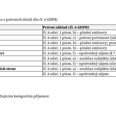
z právních titulů dle čl. 6 GDPR:
Právní základ (čl. 6 GDPR)
čl. 6 odst. 1 písm. b) – plnění smlouvy
čl. 6 odst. 1 písm. c) – právní povinnost (zá
čl. 6 odst. 1 písm. b) – plnění smlouvy; pís
čl. 6 odst. 1 písm. b) – plnění smlouvy
er)
čl. 6 odst. 1 písm. f) – oprávněný zájem (§ 7
čl. 6 odst. 1 písm. a) – souhlas subjektu úd
čl. 6 odst. 1 písm. f) – oprávněný zájem (z
ích stran
čl. 6 odst. 1 písm. a) – souhlas subjektu ú
čl. 6 odst. 1 písm. f) – oprávněný zájem
ujícím kategoriím příjemce: